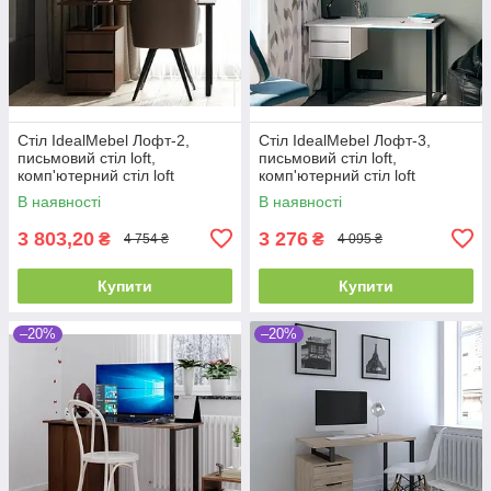
Стіл IdealMebel Лофт-2,
Стіл IdealMebel Лофт-3,
письмовий стіл loft,
письмовий стіл loft,
комп'ютерний стіл loft
комп'ютерний стіл loft
В наявності
В наявності
3 803,20
3 276
₴
₴
4 754 ₴
4 095 ₴
Купити
Купити
–20%
–20%