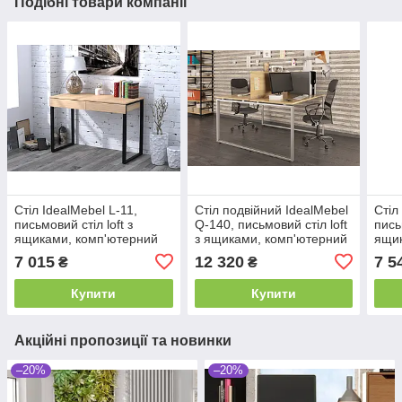
Подібні товари компанії
Стіл IdealMebel L-11,
Стіл подвійний IdealMebel
Стіл
письмовий стіл loft з
Q-140, письмовий стіл loft
пись
ящиками, комп'ютерний
з ящиками, комп'ютерний
ящик
стіл loft, стіл в офіс,
стіл loft, стіл в офіс,
стіл 
7 015
12 320
7 5
₴
₴
будинок
будинок
буди
Купити
Купити
Акційні пропозиції та новинки
–20%
–20%