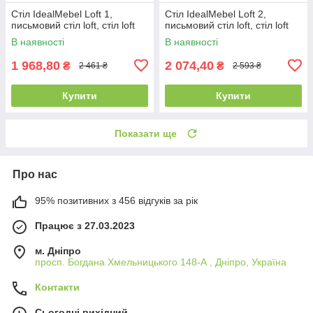
Стіл IdealMebel Loft 1,
Стіл IdealMebel Loft 2,
письмовий стіл loft, стіл loft
письмовий стіл loft, стіл loft
В наявності
В наявності
1 968,80
2 074,40
₴
₴
2 461 ₴
2 593 ₴
Купити
Купити
Показати ще
Про нас
95% позитивних з 456 відгуків за рік
Працює з 27.03.2023
м. Дніпро
просп. Богдана Хмельницького 148-А , Дніпро, Україна
Контакти
Сьогодні вихідний