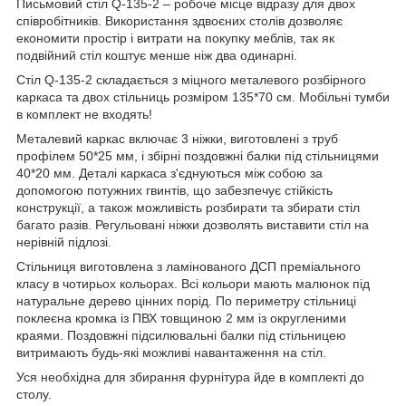
Письмовий стіл Q-135-2 – робоче місце відразу для двох
співробітників. Використання здвоєних столів дозволяє
економити простір і витрати на покупку меблів, так як
подвійний стіл коштує менше ніж два одинарні.
Стіл Q-135-2 складається з міцного металевого розбірного
каркаса та двох стільниць розміром 135*70 см. Мобільні тумби
в комплект не входять!
Металевий каркас включає 3 ніжки, виготовлені з труб
профілем 50*25 мм, і збірні поздовжні балки під стільницями
40*20 мм. Деталі каркаса з'єднуються між собою за
допомогою потужних гвинтів, що забезпечує стійкість
конструкції, а також можливість розбирати та збирати стіл
багато разів. Регульовані ніжки дозволять виставити стіл на
нерівній підлозі.
Стільниця виготовлена з ламінованого ДСП преміального
класу в чотирьох кольорах. Всі кольори мають малюнок під
натуральне дерево цінних порід. По периметру стільниці
поклеєна кромка із ПВХ товщиною 2 мм із округленими
краями. Поздовжні підсилювальні балки під стільницею
витримають будь-які можливі навантаження на стіл.
Уся необхідна для збирання фурнітура йде в комплекті до
столу.