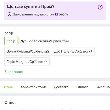
Що таке купити з Пром?
Замовлення під захистом
Колір
Колір
Дуб Борас світлий/Сріблястий
Венге Луїзіана/Сріблястий
Дуб Палена/Сріблястий
Горіх Модена/Сріблястий
В наявності
Опис
Характеристики
Доставка
Оплата
Умови п
Опис