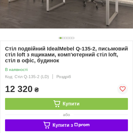
Стіл подвійний IdealMebel Q-135-2, письмовий
стіл loft з ящиками, комп'ютерний стіл loft,
стіл в офіс, будинок
В наявності
Код: Стіл Q-135-2 (LD)
Роздріб
12 320
₴
Купити
або
Купити з