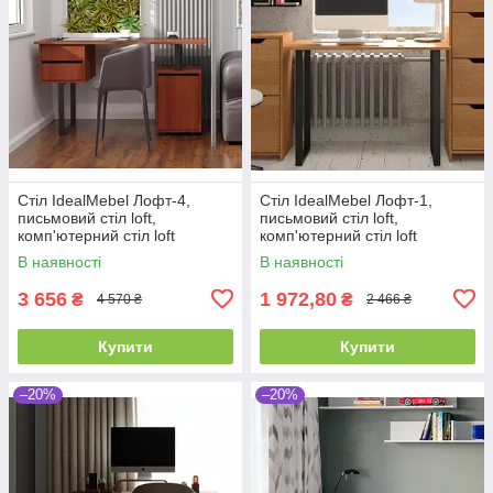
Стіл IdealMebel Лофт-4,
Стіл IdealMebel Лофт-1,
письмовий стіл loft,
письмовий стіл loft,
комп'ютерний стіл loft
комп'ютерний стіл loft
В наявності
В наявності
3 656
1 972,80
₴
₴
4 570 ₴
2 466 ₴
Купити
Купити
–20%
–20%