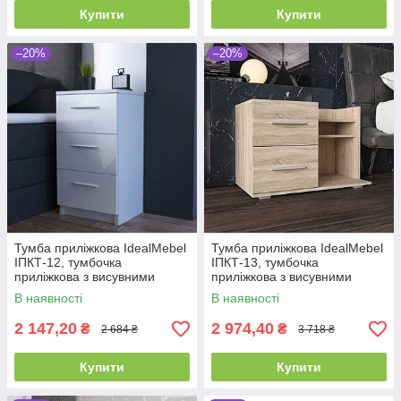
Купити
Купити
–20%
–20%
Тумба приліжкова IdealMebel
Тумба приліжкова IdealMebel
ІПКТ-12, тумбочка
ІПКТ-13, тумбочка
приліжкова з висувними
приліжкова з висувними
ящиками, тумба в спальню
ящиками, тумба в спальню
В наявності
В наявності
2 147,20
2 974,40
₴
₴
2 684 ₴
3 718 ₴
Купити
Купити