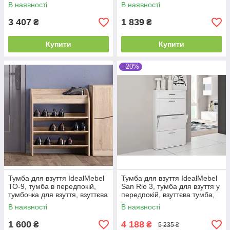
тумба
тумба
В наявності
В наявності
3 407
1 839
₴
₴
Купити
Купити
–20%
Тумба для взуття IdealMebel
Тумба для взуття IdealMebel
ТО-9, тумба в передпокій,
San Rio 3, тумба для взуття у
тумбочка для взуття, взуттєва
передпокій, взуттєва тумба,
тумба
тумбочка у передпокій
В наявності
В наявності
1 600
4 188
₴
₴
5 235 ₴