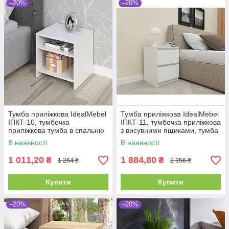
–20%
–20%
Тумба приліжкова IdealMebel
Тумба приліжкова IdealMebel
ІПКТ-10, тумбочка
ІПКТ-11, тумбочка приліжкова
приліжкова тумба в спальню
з висувними ящиками, тумба
в спальню
В наявності
В наявності
1 011,20
1 884,80
₴
₴
1 264 ₴
2 356 ₴
Купити
Купити
–20%
–20%