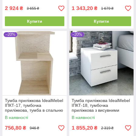
2 924
1 343,20
₴
₴
3 655 ₴
1 679 ₴
Купити
Купити
–20%
–20%
Тумба приліжкова IdealMebel
Тумба приліжкова IdealMebel
ІПКТ-17, тумбочка
ІПКТ-18, тумбочка
приліжкова, тумба в спальню
приліжкова з висувними
ящиками, тумба в спальню
В наявності
В наявності
756,80
1 855,20
₴
₴
946 ₴
2 319 ₴