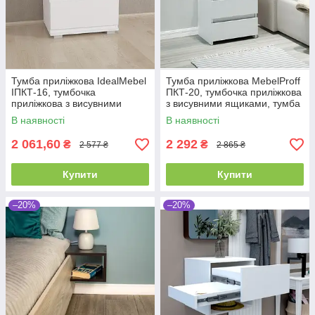
Тумба приліжкова IdealMebel
Тумба приліжкова MebelProff
ІПКТ-16, тумбочка
ПКТ-20, тумбочка приліжкова
приліжкова з висувними
з висувними ящиками, тумба
ящиками, тумба в спальню
в спальню
В наявності
В наявності
2 061,60
2 292
₴
₴
2 577 ₴
2 865 ₴
Купити
Купити
–20%
–20%