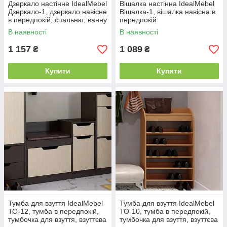
Дзеркало настінне IdealMebel
Вішалка настінна IdealMebel
Дзеркало-1, дзеркало навісне
Вішалка-1, вішалка навісна в
в передпокій, спальню, ванну
передпокій
В наявності
В наявності
1 157
1 089
₴
₴
Купити
Купити
Тумба для взуття IdealMebel
Тумба для взуття IdealMebel
ТО-12, тумба в передпокій,
ТО-10, тумба в передпокій,
тумбочка для взуття, взуттєва
тумбочка для взуття, взуттєва