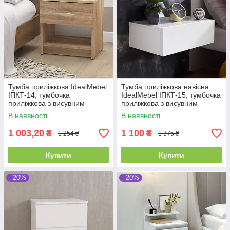
Тумба приліжкова IdealMebel
Тумба приліжкова навісна
ІПКТ-14, тумбочка
IdealMebel ІПКТ-15, тумбочка
приліжкова з висувним
приліжкова з висувним
ящиком, тумба в спальню
ящиком, тумба в спальню
В наявності
В наявності
1 003,20
1 100
₴
₴
1 254 ₴
1 375 ₴
Купити
Купити
–20%
–20%