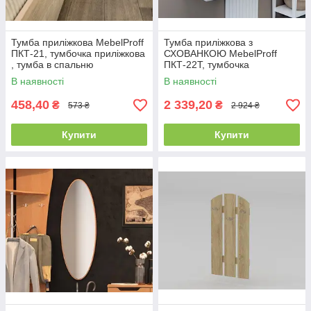
Тумба приліжкова MebelProff
Тумба приліжкова з
ПКТ-21, тумбочка приліжкова
СХОВАНКОЮ MebelProff
, тумба в спальню
ПКТ-22Т, тумбочка
приліжкова з висувною
В наявності
В наявності
скринькою та схованкою
458,40
2 339,20
₴
₴
573 ₴
2 924 ₴
Купити
Купити