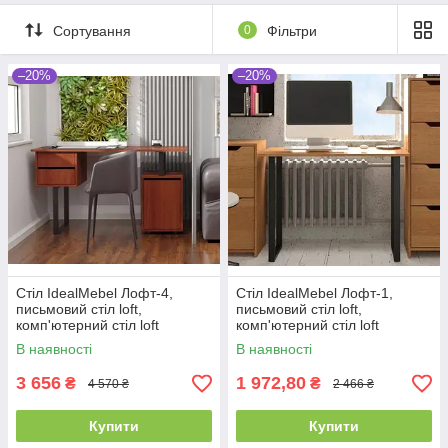
Сортування
0
Фільтри
–20%
–20%
Стіл IdealMebel Лофт-4,
Стіл IdealMebel Лофт-1,
письмовий стіл loft,
письмовий стіл loft,
комп'ютерний стіл loft
комп'ютерний стіл loft
В наявності
В наявності
3 656
1 972,80
₴
₴
4 570 ₴
2 466 ₴
Купити
Купити