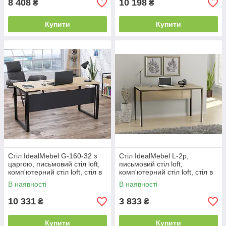
8 408
10 198
₴
₴
Купити
Купити
Стіл IdealMebel G-160-32 з
Стіл IdealMebel L-2p,
царгою, письмовий стіл loft,
письмовий стіл loft,
комп'ютерний стіл loft, стіл в
комп'ютерний стіл loft, стіл в
офіс, будинок
офіс, будинок
В наявності
В наявності
10 331
3 833
₴
₴
Купити
Купити