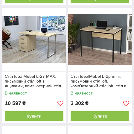
Стіл IdealMebel L-27 MAX,
Стіл IdealMebel L-2p mini,
письмовий стіл loft з
письмовий стіл loft,
ящиками, комп'ютерний стіл
комп'ютерний стіл loft, стіл в
loft, стіл в офіс, будинок
офіс, будинок
В наявності
В наявності
10 597
3 302
₴
₴
Купити
Купити