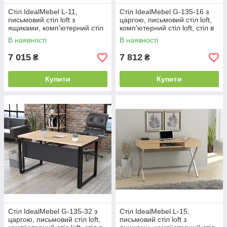
Стіл IdealMebel L-11,
Стіл IdealMebel G-135-16 з
письмовий стіл loft з
царгою, письмовий стіл loft,
ящиками, комп'ютерний стіл
комп'ютерний стіл loft, стіл в
loft, стіл в офіс, будинок
офіс, будинок
В наявності
В наявності
7 015
7 812
₴
₴
Купити
Купити
Стіл IdealMebel G-135-32 з
Стіл IdealMebel L-15,
царгою, письмовий стіл loft,
письмовий стіл loft з