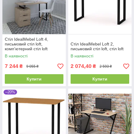
Стіл IdealMebel Loft 4,
письмовий стіл loft,
Стіл IdealMebel Loft 2,
комп'ютерний стіл loft
письмовий стіл loft, стіл loft
В наявності
В наявності
7 244
2 074,40
₴
₴
9 055 ₴
2 593 ₴
Купити
Купити
–20%