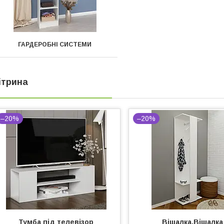
ГАРДЕРОБНІ СИСТЕМИ
ітрина
–20%
–20%
Тумба під телевізор
Вішалка.Вішалка