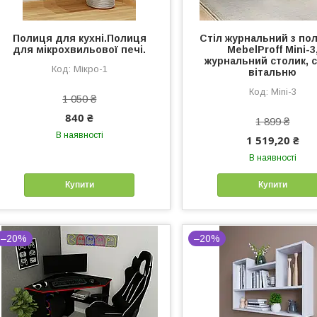
Полиця для кухні.Полиця
Стіл журнальний з по
для мікрохвильової печі.
MebelProff Mini-3
журнальний столик, с
Мікро-1
вітальню
Mini-3
1 050 ₴
840 ₴
1 899 ₴
В наявності
1 519,20 ₴
В наявності
Купити
Купити
–20%
–20%