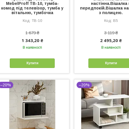
MebelProff ТВ-10, тумба-
настінна.Вішалка 
комод під телевізор, тумба у
передпокій.Вішалка на
вітальню, тумбочка
з полицею.
ТВ-10
В5
1 679 ₴
3 119 ₴
1 343,20 ₴
2 495,20 ₴
В наявності
В наявності
Купити
Купити
–20%
–20%