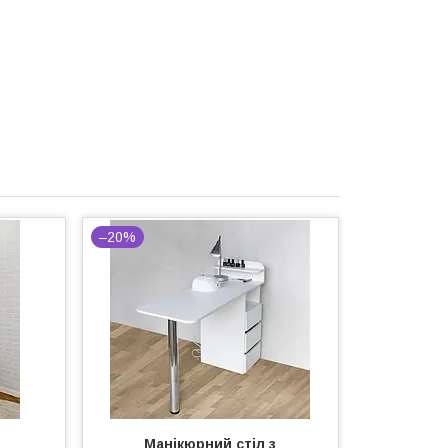
–20%
Манікюрний стіл з