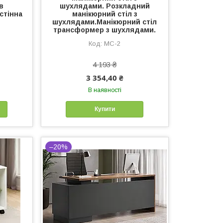
в
шухлядами. Розкладний
стінна
манікюрний стіл з
шухлядами.Манікюрний стіл
трансформер з шухлядами.
МС-2
4 193 ₴
3 354,40 ₴
В наявності
Купити
–20%