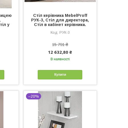
лицею
Стіл керівника MebelProff
,
РУК-3, Стіл для директора,
тіл у
Стіл в кабінет керівника.
РУК-3
15 791 ₴
12 632,80 ₴
В наявності
Купити
–20%