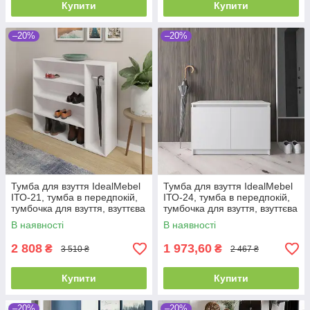
Купити
Купити
–20%
–20%
Тумба для взуття IdealMebel
Тумба для взуття IdealMebel
ІТО-21, тумба в передпокій,
ІТО-24, тумба в передпокій,
тумбочка для взуття, взуттєва
тумбочка для взуття, взуттєва
тумба
тумба
В наявності
В наявності
2 808
1 973,60
₴
₴
3 510 ₴
2 467 ₴
Купити
Купити
–20%
–20%