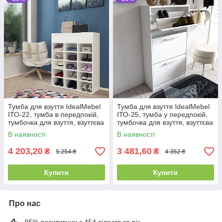
Тумба для взуття IdealMebel
Тумба для взуття IdealMebel
ІТО-22, тумба в передпокій,
ІТО-25, тумба у передпокій,
тумбочка для взуття, взуттєва
тумбочка для взуття, взуттєва
тумба
тумба
В наявності
В наявності
4 203,20
3 481,60
₴
₴
5 254 ₴
4 352 ₴
Купити
Купити
Про нас