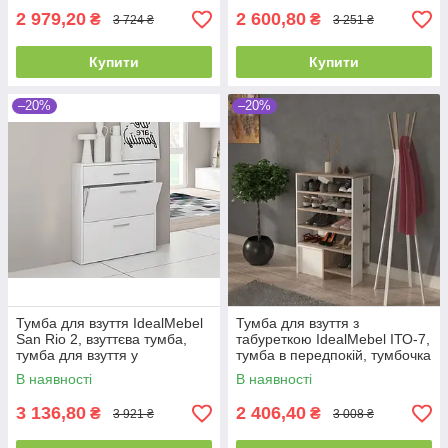
2 979,20
2 600,80
₴
₴
3 724 ₴
3 251 ₴
Купити
Купити
–20%
–20%
Тумба для взуття IdealMebel
Тумба для взуття з
San Rio 2, взуттєва тумба,
табуреткою IdealMebel ІТО-7,
тумба для взуття у
тумба в передпокій, тумбочка
передпокій
для взуття, взуттєва тумба
В наявності
В наявності
3 136,80
2 406,40
₴
₴
3 921 ₴
3 008 ₴