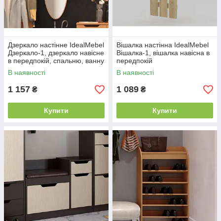
Дзеркало настінне IdealMebel
Вішалка настінна IdealMebel
Дзеркало-1, дзеркало навісне
Вішалка-1, вішалка навісна в
в передпокій, спальню, ванну
передпокій
В наявності
В наявності
1 157
1 089
₴
₴
Купити
Купити