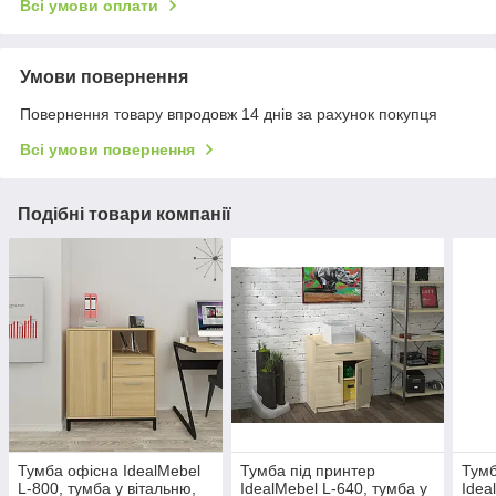
Всі умови оплати
Умови повернення
Повернення товару впродовж 14 днів за рахунок покупця
Всі умови повернення
Подібні товари компанії
Тумба офісна IdealMebel
Тумба під принтер
Тумб
L-800, тумба у вітальню,
IdealMebel L-640, тумба у
Idea