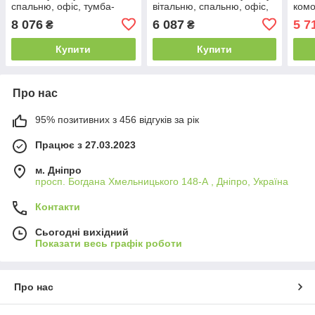
спальню, офіс, тумба-
вітальню, спальню, офіс,
комо
комод
тумба-комод, офісна
у ві
8 076
6 087
5 7
₴
₴
тумба
Купити
Купити
Про нас
95% позитивних з 456 відгуків за рік
Працює з 27.03.2023
м. Дніпро
просп. Богдана Хмельницького 148-А , Дніпро, Україна
Контакти
Сьогодні вихідний
Показати весь графік роботи
Про нас