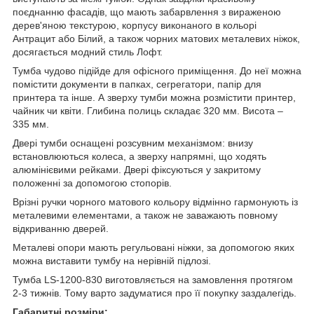
поєднанню фасадів, що мають забарвлення з вираженою
дерев'яною текстурою, корпусу виконаного в кольорі
Антрацит або Білий, а також чорних матових металевих ніжок,
досягається модний стиль Лофт.
Тумба чудово підійде для офісного приміщення. До неї можна
помістити документи в папках, сегрегатори, папір для
принтера та інше. А зверху тумби можна розмістити принтер,
чайник чи квіти. Глибина полиць складає 320 мм. Висота –
335 мм.
Двері тумби оснащені розсувним механізмом: внизу
встановлюються колеса, а зверху напрямні, що ходять
алюмінієвими рейками. Двері фіксуються у закритому
положенні за допомогою стопорів.
Врізні ручки чорного матового кольору відмінно гармонують із
металевими елементами, а також не заважають повному
відкриванню дверей.
Металеві опори мають регульовані ніжки, за допомогою яких
можна виставити тумбу на нерівній підлозі.
Тумба LS-1200-830 виготовляється на замовлення протягом
2-3 тижнів. Тому варто задуматися про її покупку заздалегідь.
Габаритні розміри: