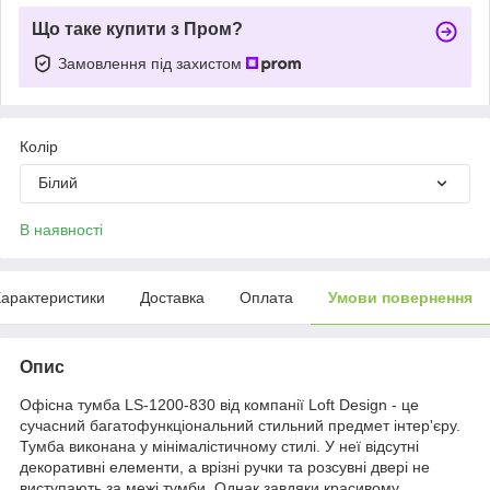
Що таке купити з Пром?
Замовлення під захистом
Колір
Білий
В наявності
арактеристики
Доставка
Оплата
Умови повернення
Опис
Офісна тумба LS-1200-830 від компанії Loft Design - це
сучасний багатофункціональний стильний предмет інтер'єру.
Тумба виконана у мінімалістичному стилі. У неї відсутні
декоративні елементи, а врізні ручки та розсувні двері не
виступають за межі тумби. Однак завдяки красивому