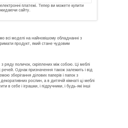
 електронні платежі. Тепер ви можете купити
окидаючи сайту.
ємо всі моделі на найновішому обладнанні з
тримати продукт, який стане чудовим
 з ряду поличок, скріплених між собою. Ці меблі
х речей. Однак призначення також залежить і від
емою зберігання ділових паперів і папок з
декоративних рослин, а в дитячій кімнаті ці меблі
 в себе і іграшки, і підручники, і будь-які інші