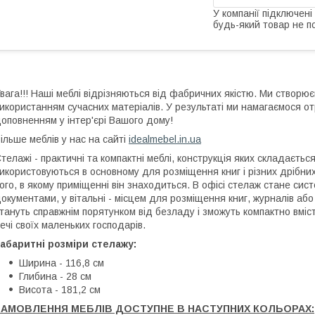
У компанії підключені
будь-який товар не п
вага!!! Наші меблі відрізняються від фабричних якістю. Ми створю
икористанням сучасних матеріалів. У результаті ми намагаємося о
оповненням у інтер'єрі Вашого дому!
ільше меблів у нас на сайті
idealmebel.in.ua
телажі - практичні та компактні меблі, конструкція яких складається
икористовуються в основному для розміщення книг і різних дрібни
ого, в якому приміщенні він знаходиться. В офісі стелаж стане сист
окументами, у вітальні - місцем для розміщення книг, журналів або 
тануть справжнім порятунком від безладу і зможуть компактно вмістити
ечі своїх маленьких господарів.
абаритні розміри стелажу:
Ширина - 116,8 см
Глибина - 28 см
Висота - 181,2 см
ЗАМОВЛЕННЯ МЕБЛІВ ДОСТУПНЕ В НАСТУПНИХ КОЛЬОРАХ: