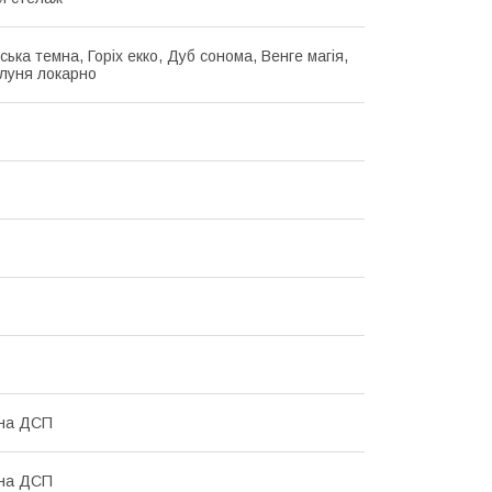
рська темна, Горіх екко, Дуб сонома, Венге магія,
блуня локарно
ана ДСП
ана ДСП