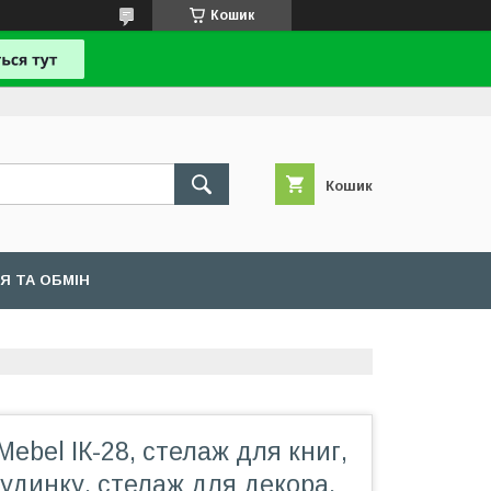
Кошик
Кошик
Я ТА ОБМІН
Mebel ІК-28, стелаж для книг,
удинку, стелаж для декора,