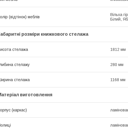
Вільха гі
олір (відтінок) меблів
Білий, Я
Габаритні розміри книжкового стелажа
исота стелажа
1812 мм
либина стелажу
280 мм
ирина стелажа
1168 мм
Матеріал виготовлення
орпус (каркас)
ламінов
олиці
ламінов