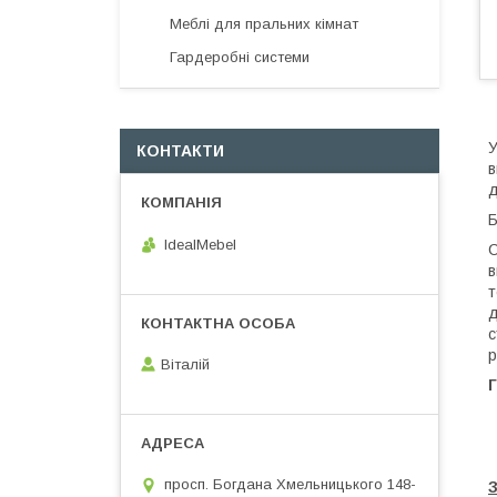
Меблі для пральних кімнат
Гардеробні системи
У
КОНТАКТИ
в
д
Б
IdealMebel
С
в
т
д
с
р
Віталій
Г
просп. Богдана Хмельницького 148-