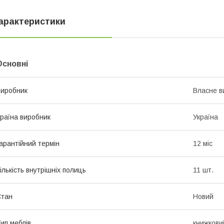
арактеристики
Основні
иробник
Власне в
раїна виробник
Україна
арантійний термін
12 міс
ількість внутрішніх полиць
11 шт.
Стан
Новий
ип меблів
книжкови