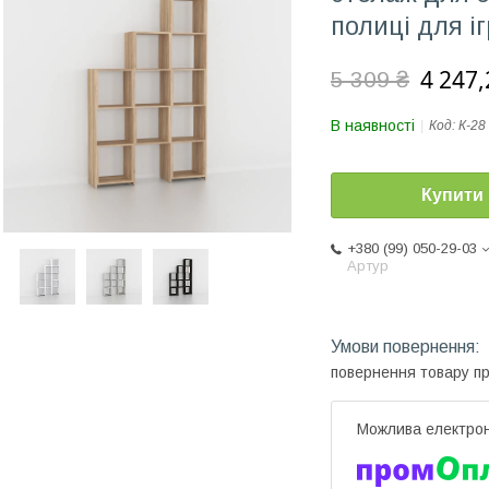
полиці для і
4 247,
5 309 ₴
В наявності
Код:
К-28
Купити
+380 (99) 050-29-03
Артур
повернення товару п