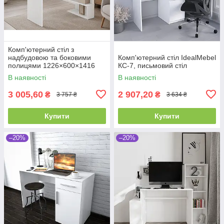
Комп'ютерний стіл з
надбудовою та боковими
Комп'ютерний стіл IdealMebel
полицями 1226×600×1416
КС-7, письмовий стіл
КС-1, письмовий стіл для
В наявності
В наявності
дому, офісу та навчання
IdealMebel
3 005,60
2 907,20
₴
₴
3 757 ₴
3 634 ₴
Купити
Купити
–20%
–20%