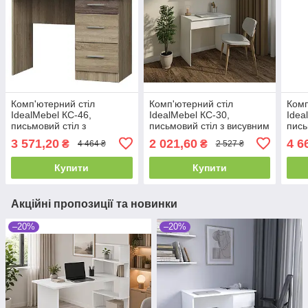
Комп'ютерний стіл
Комп'ютерний стіл
Комп
IdealMebel КС-46,
IdealMebel КС-30,
Idea
письмовий стіл з
письмовий стіл з висувним
пись
висувними ящиками
ящиком, туалетний столик
поли
3 571,20
2 021,60
4 6
₴
₴
4 464 ₴
2 527 ₴
ящик
куто
Купити
Купити
Акційні пропозиції та новинки
–20%
–20%