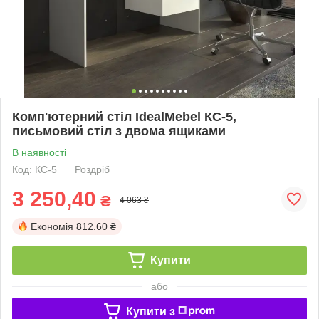
Комп'ютерний стіл IdealMebel КС-5,
письмовий стіл з двома ящиками
В наявності
Код: КС-5
Роздріб
3 250,40
₴
4 063 ₴
Економія
812.60 ₴
Купити
або
Купити з