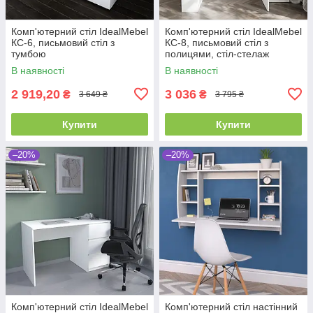
Комп'ютерний стіл IdealMebel
Комп'ютерний стіл IdealMebel
КС-6, письмовий стіл з
КС-8, письмовий стіл з
тумбою
полицями, стіл-стелаж
В наявності
В наявності
2 919,20
3 036
₴
₴
3 649 ₴
3 795 ₴
Купити
Купити
–20%
–20%
Комп'ютерний стіл IdealMebel
Комп'ютерний стіл настінний