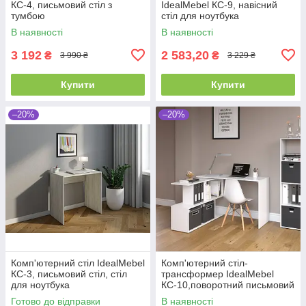
КС-4, письмовий стіл з
IdealMebel КС-9, навісний
тумбою
стіл для ноутбука
В наявності
В наявності
3 192
2 583,20
₴
₴
3 990 ₴
3 229 ₴
Купити
Купити
–20%
–20%
Комп'ютерний стіл IdealMebel
Комп'ютерний стіл-
КС-3, письмовий стіл, стіл
трансформер IdealMebel
для ноутбука
КС-10,поворотний письмовий
стіл, стіл для ноутбука
Готово до відправки
В наявності