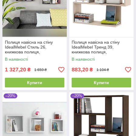
Полиця навісна на стіну
Полиця навісна на стіну
IdealMebel Стиль 26,
IdealMebel Тренд 39,
книжкова полиця,
книжкова полиця,
декоративна полку в кімнату,
декоративна полиця в
В наявності
В наявності
будинок.
кімнату, будинок.
1 327,20
883,20
₴
₴
1 659 ₴
1 104 ₴
Купити
Купити
–20%
–20%