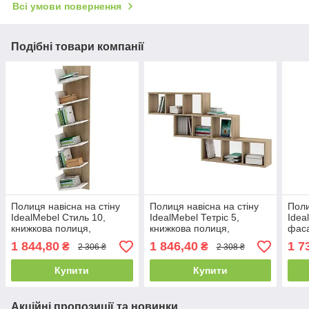
Всі умови повернення
Подібні товари компанії
Полиця навісна на стіну
Полиця навісна на стіну
Поли
IdealMebel Стиль 10,
IdealMebel Тетріс 5,
Idea
книжкова полиця,
книжкова полиця,
фаса
декоративна полку в
декоративна полку в
поли
1 844,80
1 846,40
1 7
₴
₴
2 306 ₴
2 308 ₴
кімнату, будинок.
кімнату, будинок.
поли
Купити
Купити
Акційні пропозиції та новинки