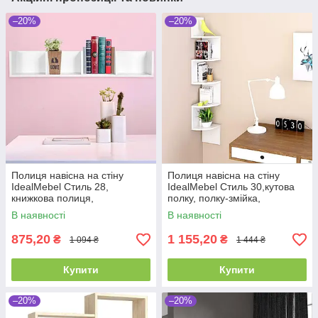
–20%
–20%
Полиця навісна на стіну
Полиця навісна на стіну
IdealMebel Стиль 28,
IdealMebel Стиль 30,кутова
книжкова полиця,
полку, полку-змійка,
декоративна полку в кімнату,
декоративна настінна полиця
В наявності
В наявності
будинок.
875,20
1 155,20
₴
₴
1 094 ₴
1 444 ₴
Купити
Купити
–20%
–20%