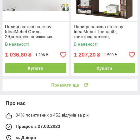
Полиці навісні на стіну
Полиця навісна на стіну
IdealMebel Стиль
IdealMebel Тренд 40,
29,комплект книжкових
книжкова полиця,
полиць з 3 шт., декоративні
декоративна полиця в
В наявності
В наявності
полиці квадратні
кімнату, будинок.
1 036,80
1 207,20
₴
₴
1 296 ₴
1 509 ₴
Купити
Купити
Показати ще
Про нас
94% позитивних з 452 відгуків за рік
Працює з 27.03.2023
м. Дніпро