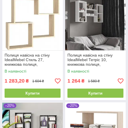
Полиця навісна на стіну
Полиця навісна на стіну
IdealMebel Стиль 27,
IdealMebel Тетріс 10,
книжкова полиця,
книжкова полиця,
декоративна полиця в
декоративна полиця в
В наявності
В наявності
кімнату, будинок.
кімнату, будинок.
1 283,20
1 264
₴
₴
1 604 ₴
1 580 ₴
Купити
Купити
–20%
–20%