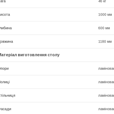
ага
46 кг
исота
1000 мм
либина
600 мм
Довжина
1180 мм
Матеріал виготовлення столу
Опори
ламінов
олиці
ламінов
тільниця
ламінов
Фасади
ламінов