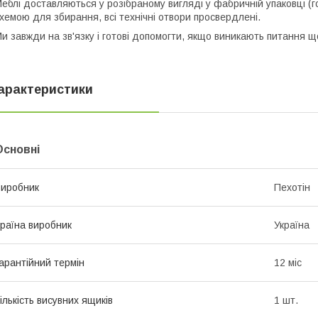
еблі доставляються у розібраному вигляді у фабричній упаковці (г
хемою для збирання, всі технічні отвори просвердлені.
и завжди на зв'язку і готові допомогти, якщо виникають питання 
арактеристики
Основні
иробник
Пехотін
раїна виробник
Україна
арантійний термін
12 міс
ількість висувних ящиків
1 шт.