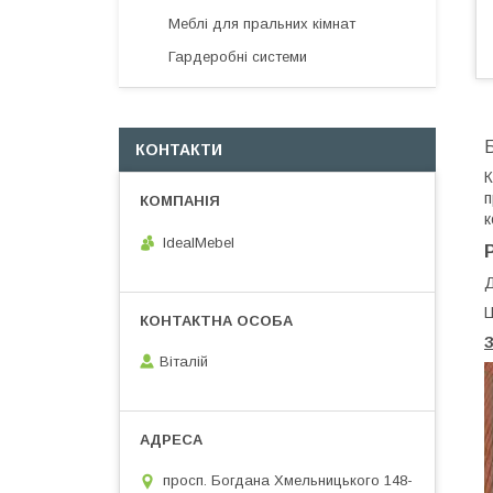
Меблі для пральних кімнат
Гардеробні системи
Б
КОНТАКТИ
К
п
к
IdealMebel
Д
Ц
Віталій
просп. Богдана Хмельницького 148-