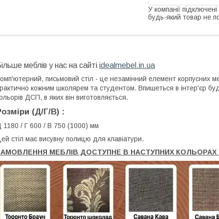
У компанії підключені
будь-який товар не п
ільше меблів у нас на сайті
idealmebel.in.ua
омп'ютерний, письмовий стіл - це незамінний елемент корпусних м
рактично кожним школярем та студентом. Впишеться в інтер'єр буд
ольорів ДСП, в яких він виготовляється.
Розміри (Д/Г/В) :
 1180 / Г 600 / В 750 (1000) мм
ей стіл має висувну полицю для клавіатури.
ЗАМОВЛЕННЯ МЕБЛІВ ДОСТУПНЕ В НАСТУПНИХ КОЛЬОРАХ 