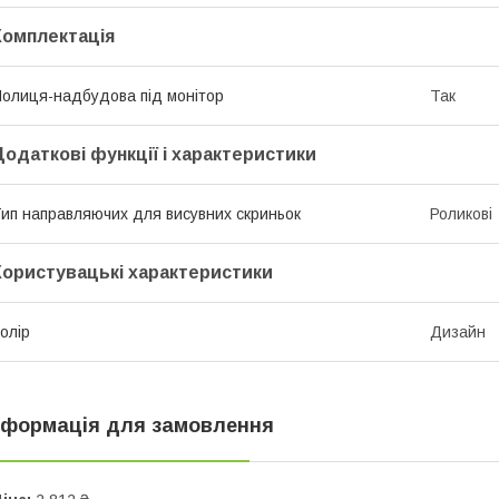
Комплектація
олиця-надбудова під монітор
Так
Додаткові функції і характеристики
ип направляючих для висувних скриньок
Роликові
Користувацькі характеристики
олір
Дизайн
нформація для замовлення