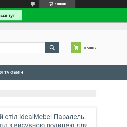
Кошик
Кошик
Я ТА ОБМІН
 стіл IdealMebel Паралель,
тіл з висувною полицею для