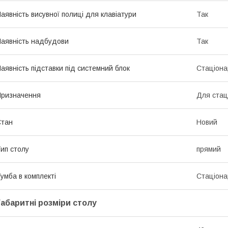
аявність висувної полиці для клавіатури
Так
аявність надбудови
Так
аявність підставки під системний блок
Стаціона
ризначення
Для стац
Стан
Новий
ип столу
прямий
умба в комплекті
Стаціона
Габаритні розміри столу