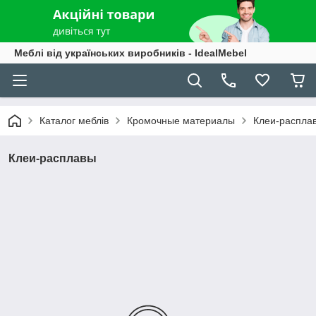
Меблі від українських виробників - IdealMebel
Каталог меблів
Кромочные материалы
Клеи-распла
Клеи-расплавы